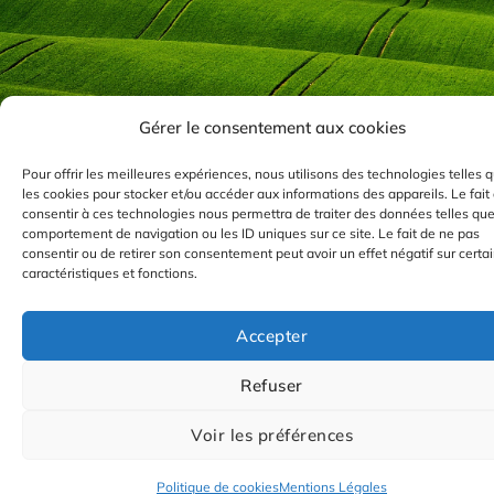
Gérer le consentement aux cookies
Pour offrir les meilleures expériences, nous utilisons des technologies telles 
les cookies pour stocker et/ou accéder aux informations des appareils. Le fait
consentir à ces technologies nous permettra de traiter des données telles que
comportement de navigation ou les ID uniques sur ce site. Le fait de ne pas
consentir ou de retirer son consentement peut avoir un effet négatif sur certa
caractéristiques et fonctions.
Accepter
Nous utilisons des cookies pour vous garantir la meilleure
expérience sur notre site web. En cliquant sur "Accepter", vous
consentez à l'usage de tous les cookies. Cependant, si vous le
Refuser
souhaitez, vous pouvez cliquer sur "Paramètres des cookies" p
un consentement plus sélectif.
Voir les préférences
Paramètres des cookies
Accepter
Politique de cookies
Mentions Légales