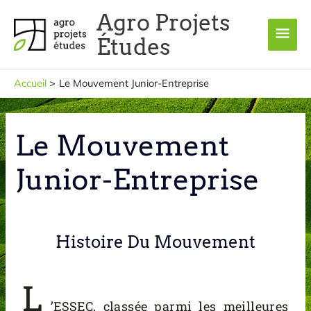
Aller
Men
Agro Projets
au
princ
Études
contenu
Accueil
Le Mouvement Junior-Entreprise
Le Mouvement
Junior-Entreprise
Histoire Du Mouvement
L
’ESSEC, classée parmi les meilleures