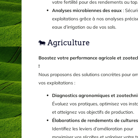
votre fertilité pour des rendements au top
Analyses microbiennes des eaux
: Sécur
exploitations grâce à nos analyses précis
eaux d’irrigation ou de vos sols.
🐄 Agriculture
Boostez votre performance agricole et zoote
!
Nous proposons des solutions concrètes pour am
vos exploitations :
Diagnostics agronomiques et zootechn
Évaluez vos pratiques, optimisez vos insta
et atteignez vos objectifs de production.
Élaborations de rendements de cultures
Identifiez les leviers d’amélioration pour
maximiser vos récoltes et valoriser votre tr